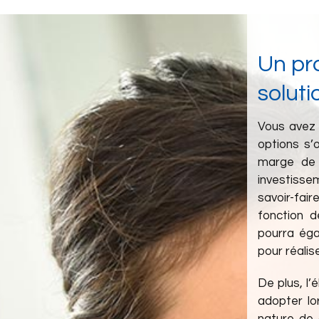
Un pr
solut
Vous avez 
options s’o
marge de 
investisse
savoir-fai
fonction de
pourra éga
pour réalis
De plus, l’
adopter lo