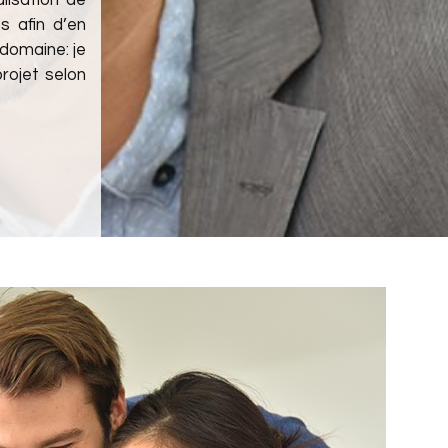
lisation de
s afin d’en
domaine: je
rojet selon