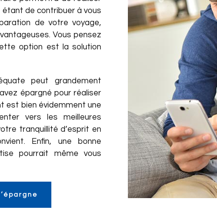
le étant de contribuer à vous
éparation de votre voyage,
 avantageuses. Vous pensez
tte option est la solution
équate peut grandement
s avez épargné pour réaliser
nt est bien évidemment une
nter vers les meilleures
tre tranquillité d’esprit en
nvient. Enfin, une bonne
rtise pourrait même vous
d’épargne