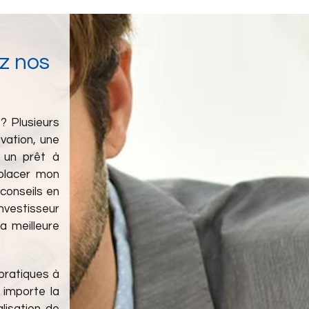
z nos
? Plusieurs
ovation, une
 un prêt à
 placer mon
conseils en
investisseur
a meilleure
 pratiques à
 importe la